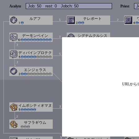
Acolyte
Priest
ルアフ
テレポート
デーモンベイン
シグナムクルシス
ディバインプロテク
ブレッシング
ション
エンジェラス
アクアベネディクタ
URLか
イムポシティオマヌ
アスペルシオ
ス
サフラギウム
セ