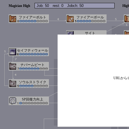
Magician High
Hig
ファイアーボルト
ファイアーボール
サイト
セイフティウォール
ライトニングボルト
ナパームビート
ナパームバルカン
URLか
ソウルストライク
ソウルドレイン
SP回復力向上
マジッククラッシャ
ー
ウォーターボール