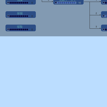
伐採
先制ブースト
採掘
採取