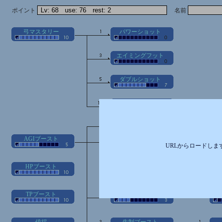
ポイント
名前
弓マスタリー
パワーショット
エイミングフット
ダブルショット
サジタリウスの矢
AGIブースト
トリックステップ
シ
URLからロードしま
HPブースト
ア
TPブースト
ファストステップ